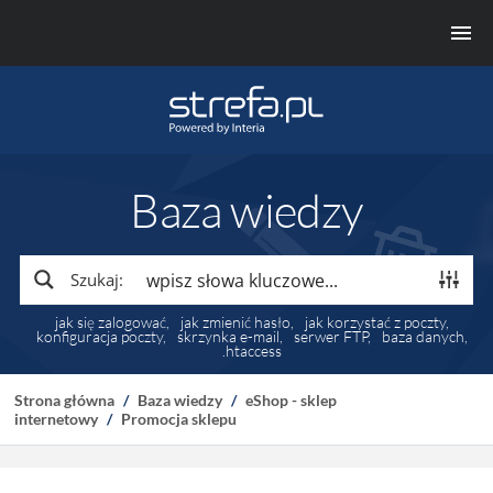
Baza wiedzy
Szukaj:
jak się zalogować
jak zmienić hasło
jak korzystać z poczty
konfiguracja poczty
skrzynka e-mail
serwer FTP
baza danych
.htaccess
Strona główna
/
Baza wiedzy
/
eShop - sklep
internetowy
/
Promocja sklepu